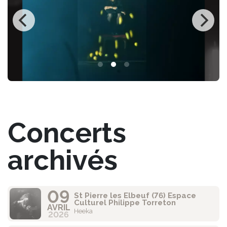
Concerts
archivés
09
St Pierre les Elbeuf (76) Espace
Culturel Philippe Torreton
AVRIL
Heeka
2026