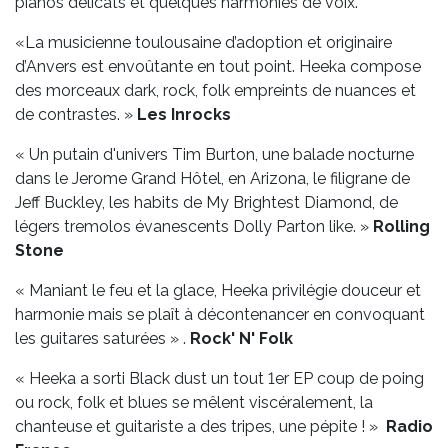
pianos délicats et quelques harmonies de voix.
«La musicienne toulousaine d’adoption et originaire
d’Anvers est envoûtante en tout point. Heeka compose
des morceaux dark, rock, folk empreints de nuances et
de contrastes. »
Les Inrocks
« Un putain d'univers Tim Burton, une balade nocturne
dans le Jerome Grand Hôtel, en Arizona, le filigrane de
Jeff Buckley, les habits de My Brightest Diamond, de
légers tremolos évanescents Dolly Parton like. »
Rolling
Stone
« Maniant le feu et la glace, Heeka privilégie douceur et
harmonie mais se plaît à décontenancer en convoquant
les guitares saturées » .
Rock' N' Folk
« Heeka a sorti Black dust un tout 1er EP coup de poing
ou rock, folk et blues se mêlent viscéralement, la
chanteuse et guitariste a des tripes, une pépite ! »
Radio