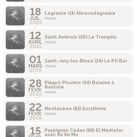
18
Lagrasse (11) Abracadagrasse
JUIL.
Heeka
2025
12
Saint Ambroix (30) Le Tremplin
AVRIL
Heeka
2025
01
Saint-Jory-las-Bloux (24) Le Pti Bar
MARS
Heeka
2025
28
Piégut-Pluviers (24) Baleine à
Bascule
FÉVR.
Heeka
2025
22
Montauban (82) Eurythmie
FÉVR.
Heeka
2025
15
Perpignan Cedex (66) El Mediator
avec Ko Ko Mo