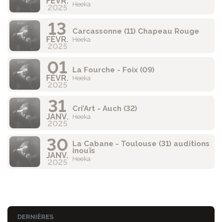
FÉVR.
Heeka
2025
13
Carcassonne (11) Chapeau Rouge
FÉVR.
Heeka
2025
01
La Fourche - Foix (09)
FÉVR.
Heeka
2025
31
Cri’Art - Auch (32)
JANV.
Heeka
2025
30
La Cabane - Toulouse (31) auditions
inouïs
JANV.
Heeka
2025
DERNIÈRES