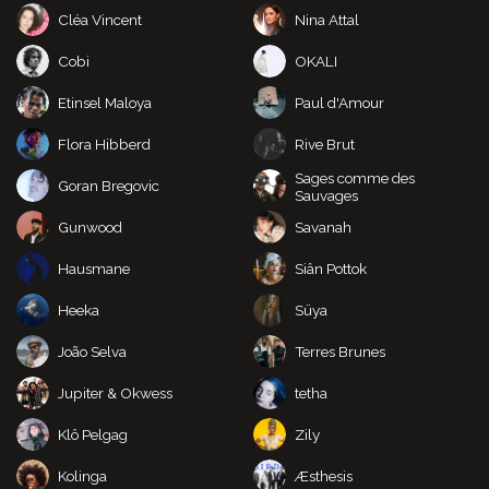
Cléa Vincent
Nina Attal
Cobi
OKALI
Etinsel Maloya
Paul d'Amour
Flora Hibberd
Rive Brut
Sages comme des
Goran Bregovic
Sauvages
Gunwood
Savanah
Hausmane
Siân Pottok
Heeka
Süya
João Selva
Terres Brunes
Jupiter & Okwess
tetha
Klô Pelgag
Zily
Kolinga
Æsthesis