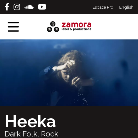
Espace Pro
English
eil
tes
erts
s
ographie
ique
act
Heeka
Dark Folk, Rock