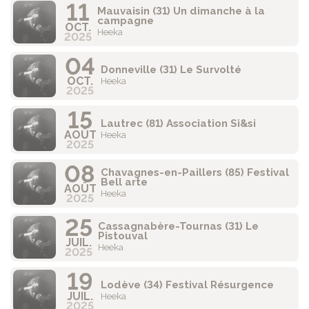
11
Mauvaisin (31) Un dimanche à la
campagne
OCT.
Heeka
2025
04
Donneville (31) Le Survolté
OCT.
Heeka
2025
15
Lautrec (81) Association Si&si
AOÛT
Heeka
2025
08
Chavagnes-en-Paillers (85) Festival
Bell arte
AOÛT
Heeka
2025
25
Cassagnabère-Tournas (31) Le
Pistouval
JUIL.
Heeka
2025
19
Lodève (34) Festival Résurgence
JUIL.
Heeka
2025