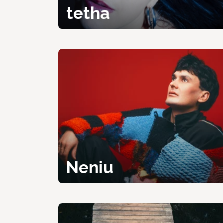
tetha
Neniu