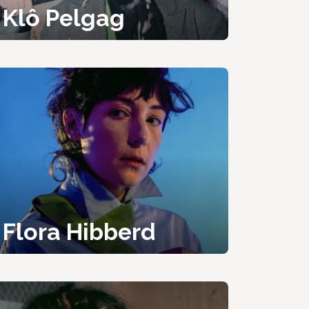
Klô Pelgag
Flora Hibberd