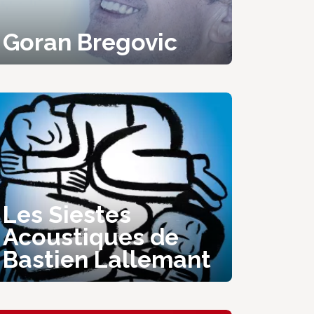
Goran Bregovic
Les Siestes
Acoustiques de
Bastien Lallemant