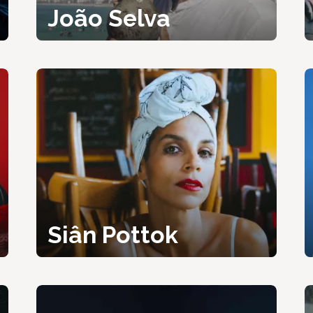
João Selva
Siân Pottok