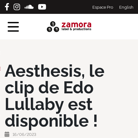
Espace Pro
English
eil
tes
erts
Aesthesis, le
s
clip de Edo
ographie
Lullaby est
ique
act
disponible !
16/06/2023