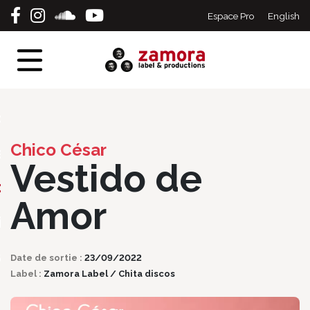
Espace Pro
English
eil
tes
erts
Chico César
s
Vestido de
ographie
Amor
ique
act
Date de sortie :
23/09/2022
Label :
Zamora Label / Chita discos