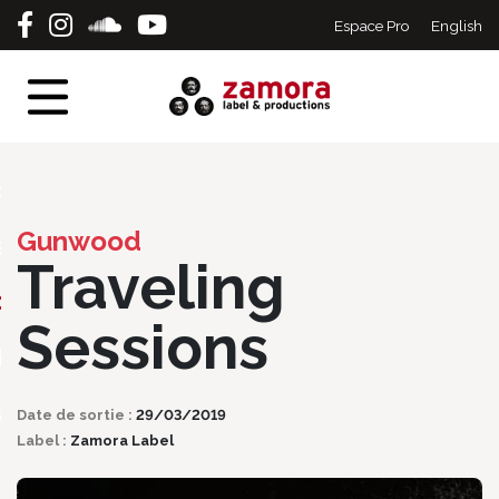
Espace Pro
English
eil
tes
erts
Gunwood
s
Traveling
ographie
Sessions
ique
act
Date de sortie :
29/03/2019
Label :
Zamora Label