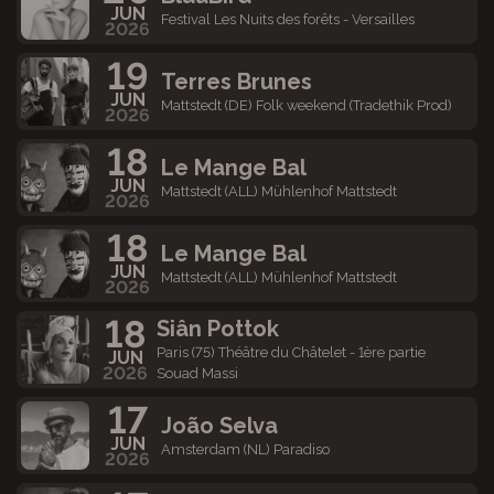
JUN
Festival Les Nuits des forêts - Versailles
2026
19
Terres Brunes
JUN
Mattstedt (DE) Folk weekend (Tradethik Prod)
2026
18
Le Mange Bal
JUN
Mattstedt (ALL) Mühlenhof Mattstedt
2026
18
Le Mange Bal
JUN
Mattstedt (ALL) Mühlenhof Mattstedt
2026
18
Siân Pottok
Paris (75) Théâtre du Châtelet - 1ère partie
JUN
2026
Souad Massi
17
João Selva
JUN
Amsterdam (NL) Paradiso
2026