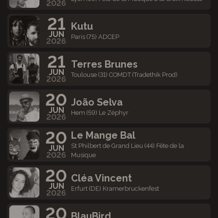
2026
21
Kutu
JUN
Paris (75) ADCEP
2026
21
Terres Brunes
JUN
Toulouse (31) COMDT (Tradethik Prod)
2026
20
João Selva
JUN
Hem (59) Le Zéphyr
2026
20
Le Mange Bal
St Philbert de Grand Lieu (44) Fête de la
JUN
2026
Musique
20
Cléa Vincent
JUN
Erfurt (DE) Kramerbruckenfest
2026
20
BlauBird