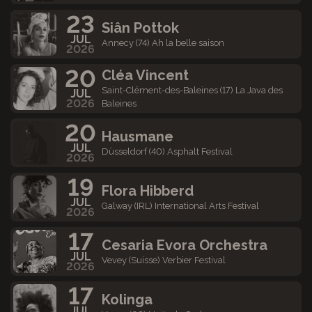
23
Siân Pottok
JUL
Annecy (74) Ah la belle saison
2026
20
Cléa Vincent
Saint-Clément-des-Baleines (17) La Java des
JUL
2026
Baleines
20
Hausmane
JUL
Düsseldorf (40) Asphalt Festival
2026
19
Flora Hibberd
JUL
Galway (IRL) International Arts Festival
2026
17
Cesaria Evora Orchestra
JUL
Vevey (Suisse) Verbier Festival
2026
17
Kolinga
JUL