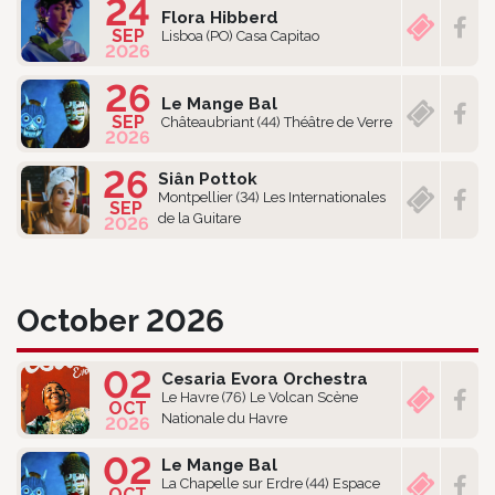
24
Flora Hibberd
SEP
Lisboa (PO) Casa Capitao
2026
26
Le Mange Bal
SEP
Châteaubriant (44) Théâtre de Verre
2026
26
Siân Pottok
Montpellier (34) Les Internationales
SEP
de la Guitare
2026
October 2026
02
Cesaria Evora Orchestra
Le Havre (76) Le Volcan Scène
OCT
Nationale du Havre
2026
02
Le Mange Bal
La Chapelle sur Erdre (44) Espace
OCT