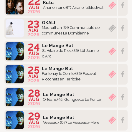
22
Kutu
AUG
Ariano Irpino (IT) Ariano folkfestival
2026
23
OKALI
Maureilhan (34) Communauté de
AUG
communes La Domitienne
2026
24
Le Mange Bal
St Hilaire de Riez (85) Ilôt Jeanne
AUG
d'Arc
2026
25
Le Mange Bal
Fontenay le Comte (85) Festival
AUG
Ricochets en Territoire
2026
28
Le Mange Bal
AUG
Orléans (45) Guinguette Le Ponton
2026
29
Le Mange Bal
AUG
Vesseaux (07) Le Vesseaux-Mère
2026