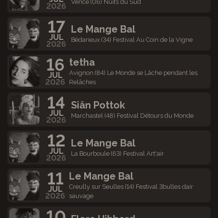
Vence (06) Nuits du Sud
2026
17
Le Mange Bal
JUL
Bédarieux (34) Festival Au Coin de la Vigne
2026
16
tetha
Avignon (84) Le Monde se Lâche pendant les
JUL
2026
Relâches
14
Siân Pottok
JUL
Marchastel (48) Festival Détours du Monde
2026
12
Le Mange Bal
JUL
La Bourboule (63) Festival Art'air
2026
11
Le Mange Bal
Creully sur Seulles (14) Festival 3bulles dair
JUL
2026
sauvage
10