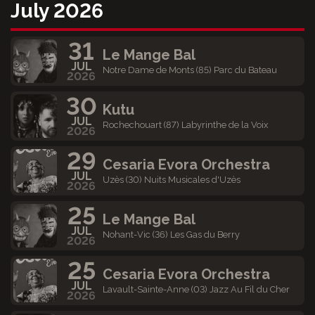
July 2026
31
Le Mange Bal
JUL
Notre Dame de Monts (85) Parc du Bateau
2026
30
Kutu
JUL
Rochechouart (87) Labyrinthe de la Voix
2026
29
Cesaria Evora Orchestra
JUL
Uzès (30) Nuits Musicales d'Uzès
2026
25
Le Mange Bal
JUL
Nohant-Vic (36) Les Gas du Berry
2026
25
Cesaria Evora Orchestra
JUL
Lavault-Sainte-Anne (03) Jazz Au Fil du Cher
2026