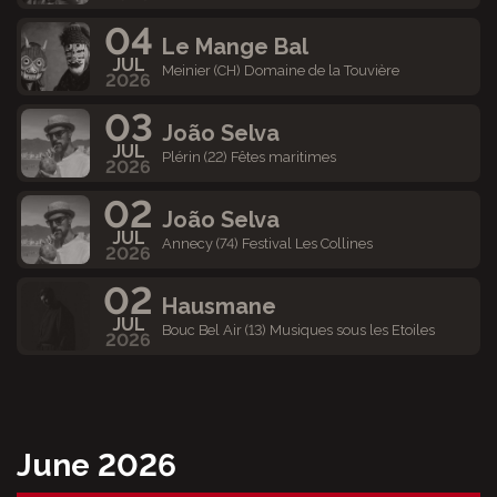
04
Le Mange Bal
JUL
Meinier (CH) Domaine de la Touvière
2026
03
João Selva
JUL
Plérin (22) Fêtes maritimes
2026
02
João Selva
JUL
Annecy (74) Festival Les Collines
2026
02
Hausmane
JUL
Bouc Bel Air (13) Musiques sous les Etoiles
2026
June 2026