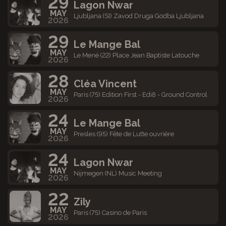
29
Lagon Nwar
MAY
Ljubljana (SI) Zavod Druga Godba Ljubljana
2026
29
Le Mange Bal
MAY
Le Mené (22) Place Jean Baptiste Latouche
2026
28
Cléa Vincent
MAY
Paris (75) Edition First - Edi8 - Ground Control
2026
24
Le Mange Bal
MAY
Presles (95) Fête de Lutte ouvrière
2026
24
Lagon Nwar
MAY
Nijmegen (NL) Music Meeting
2026
22
Zily
MAY
Paris (75) Casino de Paris
2026