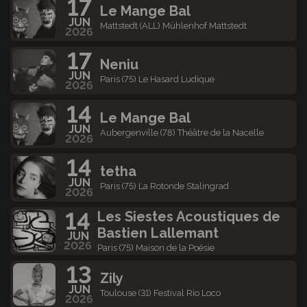
17
Le Mange Bal
JUN
Mattstedt (ALL) Mühlenhof Mattstedt
2026
17
Neniu
JUN
Paris (75) Le Hasard Ludique
2026
14
Le Mange Bal
JUN
Aubergenville (78) Théâtre de la Nacelle
2026
14
tetha
JUN
Paris (75) La Rotonde Stalingrad
2026
14
Les Siestes Acoustiques de
Bastien Lallemant
JUN
2026
Paris (75) Maison de la Poésie
13
Zily
JUN
Toulouse (31) Festival Rio Loco
2026