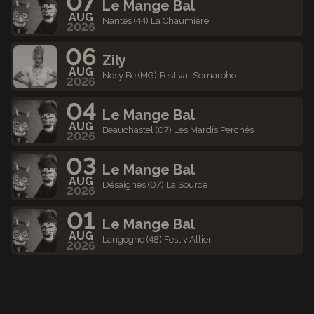
07
Le Mange Bal
AUG
Nantes (44) La Chaumière
2026
06
Zily
AUG
Nosy Be (MG) Festival Somaroho
2026
04
Le Mange Bal
AUG
Beauchastel (07) Les Mardis Perchés
2026
03
Le Mange Bal
AUG
Désaignes (07) La Source
2026
01
Le Mange Bal
AUG
Langogne (48) Festiv'Allier
2026