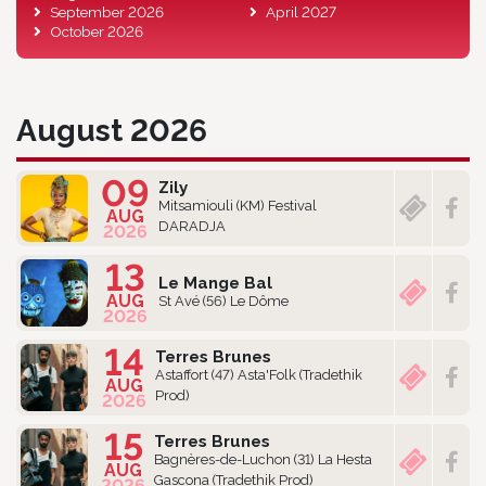
September 2026
April 2027
October 2026
August 2026
09
Zily
Mitsamiouli (KM) Festival
AUG
DARADJA
2026
13
Le Mange Bal
AUG
St Avé (56) Le Dôme
2026
14
Terres Brunes
Astaffort (47) Asta'Folk (Tradethik
AUG
Prod)
2026
15
Terres Brunes
Bagnères-de-Luchon (31) La Hesta
AUG
Gascona (Tradethik Prod)
2026