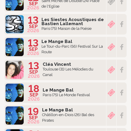
Saint Michel de Double (24) Place
SEP
de l'Eglise
2026
13
Les Siestes Acoustiques de
Bastien Lallemant
SEP
Paris (75) Maison de la Poésie
2026
13
Le Mange Bal
Le Tour-du-Parc (56) Festival Sur La
SEP
Route
2026
13
Cléa Vincent
Toulouse (31) Les Mélodies du
SEP
Canal
2026
18
Le Mange Bal
SEP
Paris (75) Le Monde Festival
2026
19
Le Mange Bal
Châtillon-en-Diois (26) Bal des
SEP
Pirates
2026