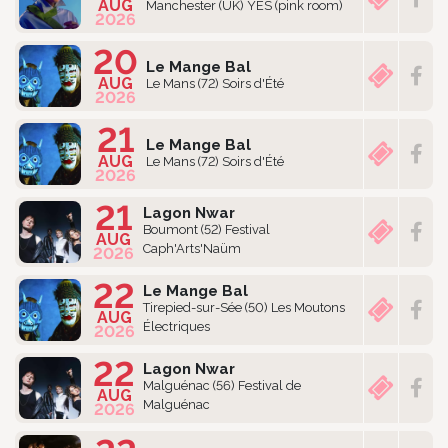
AUG
Manchester (UK) YES (pink room)
2026
20
Le Mange Bal
AUG
Le Mans (72) Soirs d'Été
2026
21
Le Mange Bal
AUG
Le Mans (72) Soirs d'Été
2026
21
Lagon Nwar
Boumont (52) Festival
AUG
Caph'Arts'Naüm
2026
22
Le Mange Bal
Tirepied-sur-Sée (50) Les Moutons
AUG
Électriques
2026
22
Lagon Nwar
Malguénac (56) Festival de
AUG
Malguénac
2026