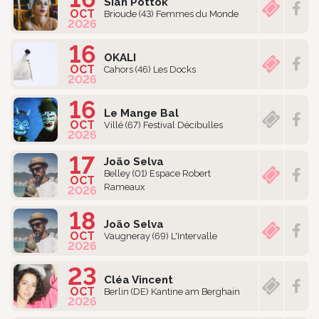
Siân Pottok
OCT
Brioude (43) Femmes du Monde
2026
16
OKALI
OCT
Cahors (46) Les Docks
2026
16
Le Mange Bal
OCT
Villé (67) Festival Décibulles
2026
17
João Selva
Belley (01) Espace Robert
OCT
Rameaux
2026
18
João Selva
OCT
Vaugneray (69) L'Intervalle
2026
23
Cléa Vincent
OCT
Berlin (DE) Kantine am Berghain
2026