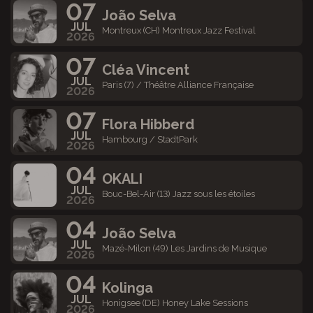
07
João Selva
JUL
Montreux (CH) Montreux Jazz Festival
2026
07
Cléa Vincent
JUL
Paris (7) / Théâtre Alliance Française
2026
07
Flora Hibberd
JUL
Hambourg / StadtPark
2026
04
OKALI
JUL
Bouc-Bel-Air (13) Jazz sous les étoiles
2026
04
João Selva
JUL
Mazé-Milon (49) Les Jardins de Musique
2026
04
Kolinga
JUL
Honigsee (DE) Honey Lake Sessions
2026