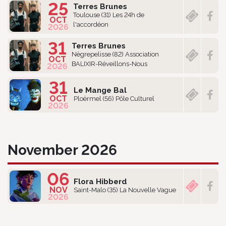
25
Terres Brunes
Toulouse (31) Les 24h de
OCT
l'accordéon
2026
31
Terres Brunes
Nègrepelisse (82) Association
OCT
BALIXIR-Réveillons-Nous
2026
31
Le Mange Bal
OCT
Ploërmel (56) Pôle Culturel
2026
November 2026
06
Flora Hibberd
NOV
Saint-Malo (35) La Nouvelle Vague
2026