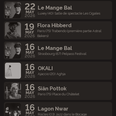
22
Le Mange Bal
MAY
Luxey (40) Salle de spectacle Les Cigales
2026
19
Flora Hibberd
Paris (75) Trabendo (première partie Astral
MAY
2026
Bakers)
16
Le Mange Bal
MAY
Strasbourg (67) Pelpass Festival
2026
16
OKALI
MAY
Ajaccio (20) Aghja
2026
16
Siân Pottok
MAY
Paris (75) Place du Châtelet
2026
16
Lagon Nwar
MAY
Rocles (03) Jazz dans le Bocage