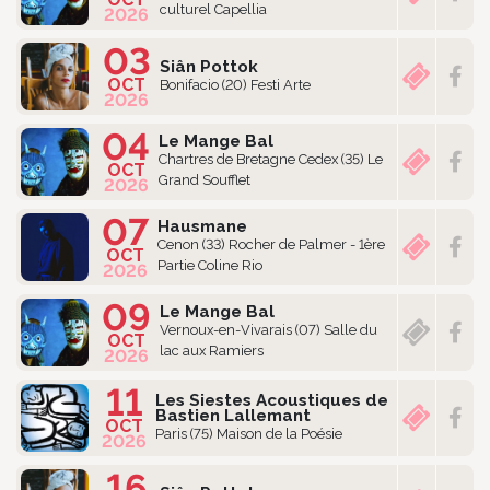
culturel Capellia
2026
03
Siân Pottok
OCT
Bonifacio (20) Festi Arte
2026
04
Le Mange Bal
Chartres de Bretagne Cedex (35) Le
OCT
Grand Soufflet
2026
07
Hausmane
Cenon (33) Rocher de Palmer - 1ère
OCT
Partie Coline Rio
2026
09
Le Mange Bal
Vernoux-en-Vivarais (07) Salle du
OCT
lac aux Ramiers
2026
11
Les Siestes Acoustiques de
Bastien Lallemant
OCT
Paris (75) Maison de la Poésie
2026
16