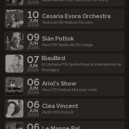
2026
10
Cesaria Evora Orchestra
JUN
Toulouse (31) Festival Rio Loco
2026
09
Siân Pottok
JUN
Paris (75) Studio de l’Ermitage
2026
07
BlauBird
St Ulphace (73) Centre Musical International de
JUN
2026
Roussigny
06
Ariol's Show
JUN
Paris (75) Festival Mot pour mots
2026
06
Cléa Vincent
JUN
Pantin (93) Dock B
2026
06
Le Mange Bal