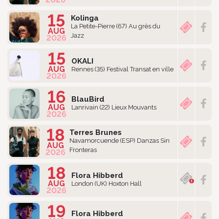
15
Kolinga
La Petite-Pierre (67) Au grès du
AUG
Jazz
2026
15
OKALI
AUG
Rennes (35) Festival Transat en ville
2026
16
BlauBird
AUG
Lanrivain (22) Lieux Mouvants
2026
18
Terres Brunes
Navamorcuende (ESP) Danzas Sin
AUG
Fronteras
2026
18
Flora Hibberd
AUG
London (UK) Hoxton Hall
2026
19
Flora Hibberd