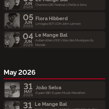
JUN
Chartres (28) Festival L'Paille à Sons
2026
05
Flora Hibberd
JUN
Limoges (87) CCM John Lennon
2026
04
Le Mange Bal
Aubervilliers (93) Villes des Musiques du
JUN
2026
Monde
May 2026
31
João Selva
MAY
Eupen (BE) Eupen Musik Marathon
2026
31
Le Mange Bal