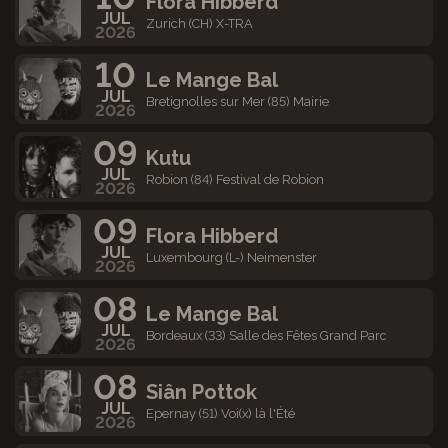
Flora Hibberd
JUL
Zurich (CH) X-TRA
2026
10
Le Mange Bal
JUL
Bretignolles sur Mer (85) Mairie
2026
09
Kutu
JUL
Robion (84) Festival de Robion
2026
09
Flora Hibberd
JUL
Luxembourg (L-) Neimenster
2026
08
Le Mange Bal
JUL
Bordeaux (33) Salle des Fêtes Grand Parc
2026
08
Siân Pottok
JUL
Epernay (51) Voi(x) là l'Été
2026