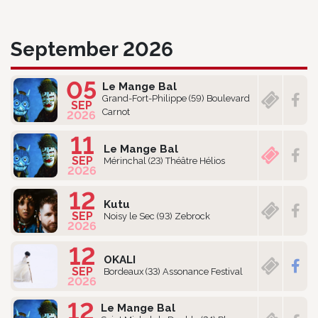
September 2026
05
Le Mange Bal
Grand-Fort-Philippe (59) Boulevard
SEP
Carnot
2026
11
Le Mange Bal
SEP
Mérinchal (23) Théâtre Hélios
2026
12
Kutu
SEP
Noisy le Sec (93) Zebrock
2026
12
OKALI
SEP
Bordeaux (33) Assonance Festival
2026
12
Le Mange Bal