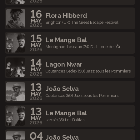
2026
16
Flora Hibberd
MAY
Brighton (UK) The Great Escape Festival
2026
15
Le Mange Bal
MAY
Montignac-Lascaux (24) Distillerie de l’Òrt
2026
14
Lagon Nwar
MAY
Coutances Cedex (50) Jazz sous les Pommiers
2026
13
João Selva
MAY
Coutances (50) Jazz sous les Pommiers
2026
13
Le Mange Bal
MAY
Janzé (35) Les Balilas
2026
04
João Selva