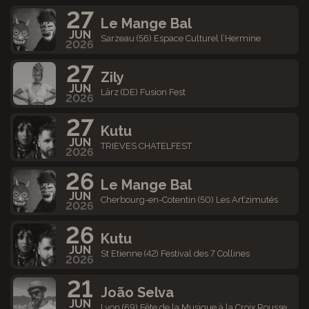
27
Le Mange Bal
JUN
Sarzeau (56) Espace Culturel l’Hermine
2026
27
Zily
JUN
Lärz (DE) Fusion Fest
2026
27
Kutu
JUN
TRIEVES CHATELFEST
2026
26
Le Mange Bal
JUN
Cherbourg-en-Cotentin (50) Les Art’zimutés
2026
26
Kutu
JUN
St Etienne (42) Festival des 7 Collines
2026
21
João Selva
JUN
Lyon (69) Fête de la Musique à la Croix Rousse