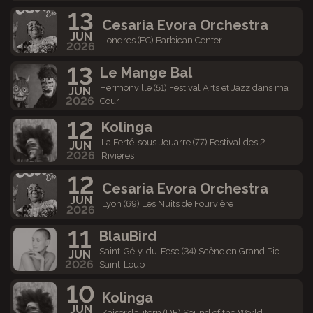
13
Cesaria Evora Orchestra
JUN
Londres (EC) Barbican Center
2026
13
Le Mange Bal
Hermonville (51) Festival Arts et Jazz dans ma
JUN
2026
Cour
12
Kolinga
La Ferté-sous-Jouarre (77) Festival des 2
JUN
2026
Rivières
12
Cesaria Evora Orchestra
JUN
Lyon (69) Les Nuits de Fourvière
2026
11
BlauBird
Saint-Gély-du-Fesc (34) Scène en Grand Pic
JUN
2026
Saint-Loup
10
Kolinga
JUN
Kaiserslautern (DE) Sound of the World